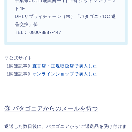
千葉県印西市鹿黒南一丁目2番 グッドマンウェス
ト4F
DHLサプライチェーン（株）「パタゴニアDC 返
品交換」係
TEL： 0800-8887-447
▽公式サイト
｟関連記事｠
直営店・正規取扱店で購入した
｟関連記事｠
オンラインショップで購入した
③ パタゴニアからのメールを待つ
返送した数日後に、パタゴニアから“ご返送品を受け付けま