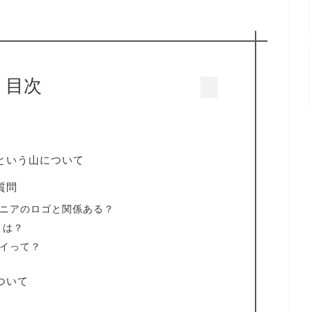
目次
という山について
質問
ゴニアのロゴと関係ある？
とは？
ロイって？
ついて