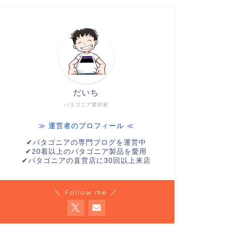
だいち
パタゴニア愛好家
≫ 運営者のプロフィール ≪
✔︎パタゴニアの専門ブログを運営中
✔︎20着以上のパタゴニア製品を愛用
✔︎パタゴニアの直営店に30回以上来店
＼ Follow me ／