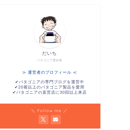
だいち
パタゴニア愛好家
≫ 運営者のプロフィール ≪
✔︎パタゴニアの専門ブログを運営中
✔︎20着以上のパタゴニア製品を愛用
✔︎パタゴニアの直営店に30回以上来店
＼ Follow me ／