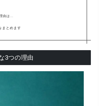
理由は…
をまとめます
な3つの理由