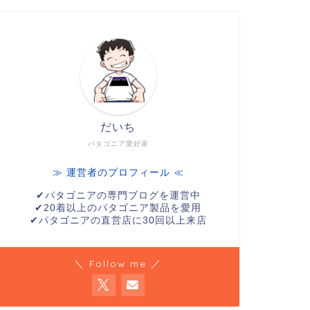
だいち
パタゴニア愛好家
≫ 運営者のプロフィール ≪
✔︎パタゴニアの専門ブログを運営中
✔︎20着以上のパタゴニア製品を愛用
✔︎パタゴニアの直営店に30回以上来店
＼ Follow me ／